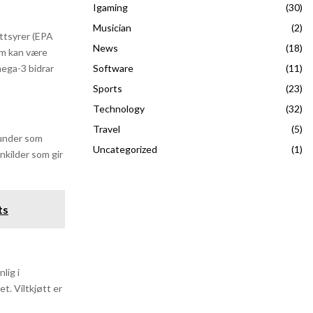
Igaming
(30)
Musician
(2)
ettsyrer (EPA
News
(18)
om kan være
Software
(11)
mega-3 bidrar
Sports
(23)
Technology
(32)
Travel
(5)
hunder som
Uncategorized
(1)
nkilder som gir
ts
lig i
t. Viltkjøtt er