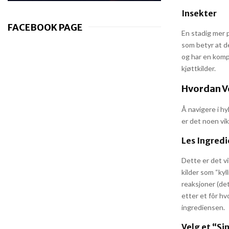
Insekter
FACEBOOK PAGE
En stadig mer 
som betyr at de
og har en kompl
kjøttkilder.
Hvordan Ve
Å navigere i hy
er det noen vik
Les Ingredi
Dette er det vi
kilder som “kyl
reaksjoner (de
etter et fôr hv
ingrediensen.
Velg et “Si