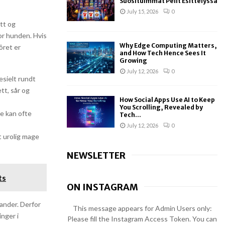
Suosituimmat Pelit Esittelyssä
July 15, 2026
0
øtt og
or hunden. Hvis
Why Edge Computing Matters,
ôret er
and How Tech Hence Sees It
Growing
July 12, 2026
0
esielt rundt
tt, sår og
How Social Apps Use AI to Keep
You Scrolling, Revealed by
e kan ofte
Tech...
July 12, 2026
0
 urolig mage
NEWSLETTER
ts
ON INSTAGRAM
ander. Derfor
This message appears for Admin Users only:
inger i
Please fill the Instagram Access Token. You can