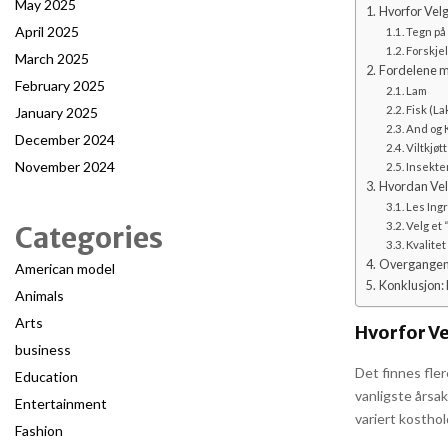
May 2025
Hvorfor Velg
April 2025
Tegn på 
Forskjel
March 2025
Fordelene me
February 2025
Lam
Fisk (Lak
January 2025
And og 
December 2024
Viltkjøtt
November 2024
Insekte
Hvordan Velg
Les Ing
Velg et 
Categories
Kvalitet
Overgangen t
American model
Konklusjon:
Animals
Arts
Hvorfor Ve
business
Det finnes fler
Education
vanligste årsak
Entertainment
variert kosthol
Fashion