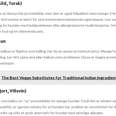
Sild, Torsk)
are en fantastisk proteinkilde, men den er også fullpakket med omega-3 f
 fettsyrene er kjent for sine betennelsesdempende egenskaper, noe s
g for hunder med leddproblemer eller allergirelaterte hudirritasjoner. O
nn hud og en skinnende pels.
kun
 kalkun er fjærkre som kylling, har de en annen proteinstruktur. Mange 
ling, kan fint spise and eller kalkun uten problemer. Disse er magre protei
variasjon.
The Best Vegan Substitutes for Traditional Indian Ingredien
jort, Villsvin)
t som kalles en “ny” proteinkilde for mange hunder. Fordi det er mindre van
defôr, er sjansen mindre for at hunden har utviklet en sensitivitet for de
rikt og ofte et godt alternativ for hunder med alvorlige allergier.