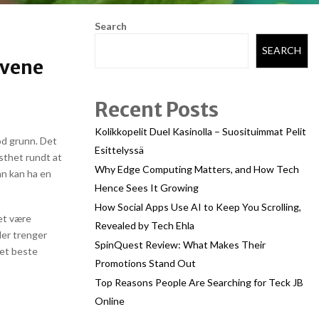
Search
SEARCH
ivene
Recent Posts
Kolikkopelit Duel Kasinolla – Suosituimmat Pelit
od grunn. Det
Esittelyssä
sthet rundt at
Why Edge Computing Matters, and How Tech
enn kan ha en
Hence Sees It Growing
How Social Apps Use AI to Keep You Scrolling,
et være
Revealed by Tech Ehla
der trenger
SpinQuest Review: What Makes Their
 det beste
Promotions Stand Out
Top Reasons People Are Searching for Teck JB
Online