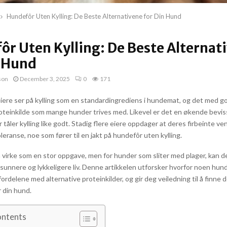
Hundefôr Uten Kylling: De Beste Alternativene for Din Hund
ôr Uten Kylling: De Beste Alternat
n Hund
son
December 3, 2025
0
171
re ser på kylling som en standardingrediens i hundemat, og det med g
oteinkilde som mange hunder trives med. Likevel er det en økende bevis
r tåler kylling like godt. Stadig flere eiere oppdager at deres firbeinte v
toleranse, noe som fører til en jakt på hundefôr uten kylling.
n virke som en stor oppgave, men for hunder som sliter med plager, kan d
 sunnere og lykkeligere liv. Denne artikkelen utforsker hvorfor noen hun
r, fordelene med alternative proteinkilder, og gir deg veiledning til å finne
r din hund.
ontents