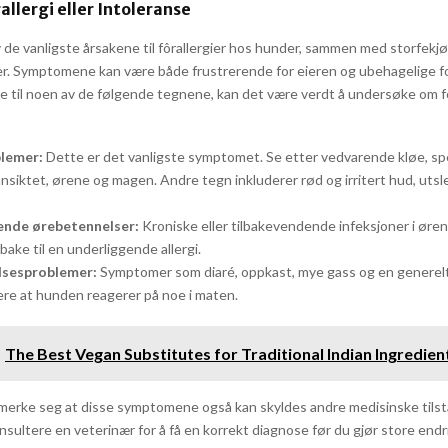
allergi eller Intoleranse
v de vanligste årsakene til fôrallergier hos hunder, sammen med storfekj
r. Symptomene kan være både frustrerende for eieren og ubehagelige f
e til noen av de følgende tegnene, kan det være verdt å undersøke om f
lemer:
Dette er det vanligste symptomet. Se etter vedvarende kløe, sp
nsiktet, ørene og magen. Andre tegn inkluderer rød og irritert hud, utsle
ende ørebetennelser:
Kroniske eller tilbakevendende infeksjoner i øren
lbake til en underliggende allergi.
lsesproblemer:
Symptomer som diaré, oppkast, mye gass og en generelt
ere at hunden reagerer på noe i maten.
The Best Vegan Substitutes for Traditional Indian Ingredien
å merke seg at disse symptomene også kan skyldes andre medisinske tilst
onsultere en veterinær for å få en korrekt diagnose før du gjør store endr