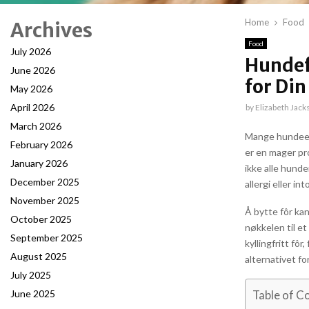
Home
Food
Archives
Food
July 2026
Hundef
June 2026
for Di
May 2026
April 2026
by
Elizabeth Jack
March 2026
Mange hundeeie
February 2026
er en mager pr
January 2026
ikke alle hunde
December 2025
allergi eller in
November 2025
Å bytte fôr ka
October 2025
nøkkelen til et
September 2025
kyllingfritt fô
August 2025
alternativet fo
July 2025
June 2025
Table of C