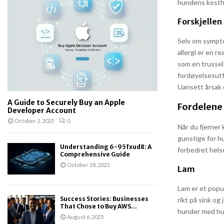
hundens kosth
Forskjellen
Selv om sympto
allergi er en r
som en trussel
fordøyelsesutf
Uansett årsak 
A Guide to Securely Buy an Apple
Fordelene 
Developer Account
October 2, 2025
0
Når du fjerner
gunstige for hu
Understanding 6-95fxud8: A
forbedret hels
Comprehensive Guide
October 18, 2025
Lam
Lam er et popul
Success Stories: Businesses
rikt på sink og
That Chose to Buy AWS...
hunder med hu
August 6, 2025