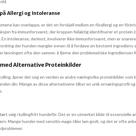
old.
 på Allergi og Intoleranse
mene kan overlappe, er det en forskjell mellom en fôrallergi og en fôrint
eaksjon fra immunforsvaret, der kroppen feilaktig identifiserer et protein (
. En intoleranse, derimot, involverer ikke immunforsvaret, men er snarer
ordring der hunden mangler evnen til å fordøye en bestemt ingrediens sk
er løsningen ofte den samme: å fjerne den problematiske ingrediensen f
med Alternative Proteinkilder
 kylling, åpner det seg en verden av andre næringsrike proteinkilder som
nden din. Mange av disse alternativene tilbyr en unik ernæringsprofil og k
e.
ært valg i kyllingfritt hundefôr. Det er en utmerket kilde til essensielle 
 jern. Mange hunder med sensitiv mage tåler lam godt, og det er ofte anbe
dproblemer.