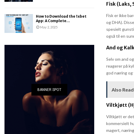
Fisk (Laks, 
Fisk er ikke b
How to Download the 1xbet
App: A Complete...
og DHA). Disse
May 2, 2025
spesielt gunsti
også til en su
And og Kal
Selv om and og
reagerer på kyl
god næring og 
Also Read
BANNER SPOT
Viltkjøtt (H
Viltkjøtt er de
kommersielt hun
magert, nærings