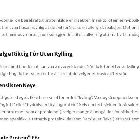
populær og bærekraftig proteinkilde er insekter. Insektprotein er hypoal
t er svært usannsynlig at det vil forårsake en allergisk reaksjon. Det er l
ett aminosyreprofil, noe som gjør det til et fullverdig alternativ til tradis
lge Riktig Fôr Uten Kylling
llene med hundemat kan være overveldende. Når du leter etter et kyllingfr
tige ting du bør se etter for å sikre at du velger et høykvalitetsfôr.
enslisten Nøye
ktigste steget. Ikke bare se etter ordet “kylling”. Vær også oppmerksom 
lingfett” eller “hydrolysert kyllingprotein”. Selv om fett sjelden forårsaker
t er proteinet som er problemet), velger mange å unngå det for sikkerhet
or en spesifikk, alternativ proteinkilde (som “lam” eller “laks”) er listet s
ngle Protein” Fôr