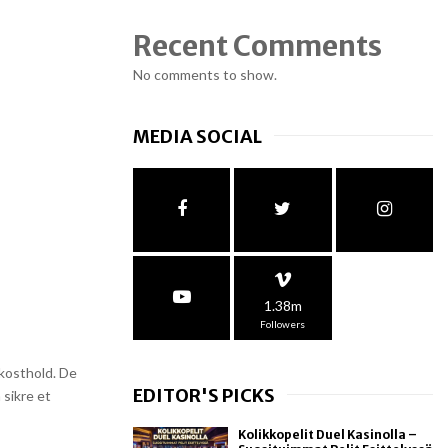
Recent Comments
No comments to show.
MEDIA SOCIAL
1.38m
Followers
 kosthold. De
EDITOR'S PICKS
 sikre et
Kolikkopelit Duel Kasinolla –