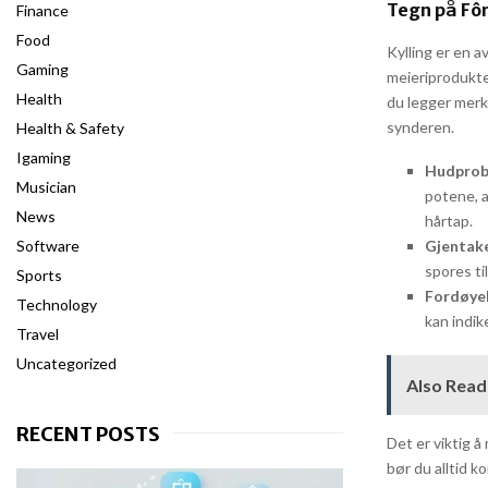
Tegn på Fôr
Finance
Food
Kylling er en a
Gaming
meieriprodukte
Health
du legger merk
synderen.
Health & Safety
Igaming
Hudprob
Musician
potene, a
News
hårtap.
Software
Gjentak
spores ti
Sports
Fordøye
Technology
kan indik
Travel
Uncategorized
Also Read
RECENT POSTS
Det er viktig 
bør du alltid k