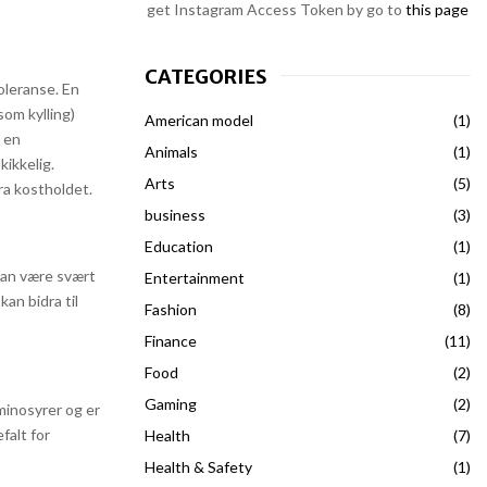
get Instagram Access Token by go to
this page
CATEGORIES
oleranse. En
som kylling)
American model
(1)
e en
Animals
(1)
ikkelig.
Arts
(5)
ra kostholdet.
business
(3)
Education
(1)
 kan være svært
Entertainment
(1)
an bidra til
Fashion
(8)
Finance
(11)
Food
(2)
Gaming
(2)
aminosyrer og er
falt for
Health
(7)
Health & Safety
(1)