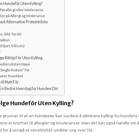
e Hundefôr Uten Kylling?
Fôrallergi eller Intoleranse
len på Allergi og Intoleranse
d Alternative Proteinkilder
s, Sild, Torsk)
Kalkun
 (Hjort, Villsvin)
r
e Riktig Fôr Uten Kylling
redienslisten Nøye
“Single Protein” Fôr
 over Kvantitet
il Nytt Fôr
 En Bedre Hverdag for Hunden Din
lge Hundefôr Uten Kylling?
e grunner til at en hundeeier kan vurdere å eliminere kylling fra hundens
ene er knyttet til allergier og intoleranser, men det kan også handle om å
d for å unngå at sensitivitet utvikler seg over tid.